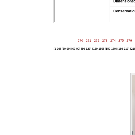
Dimensions:
Conservation
270
-
271
-
272
-
273
-
274
-
275
-
276
-
[1-30]
[30-60]
[60-90]
[90-120]
[120-150]
[150-180]
[180-210]
[21