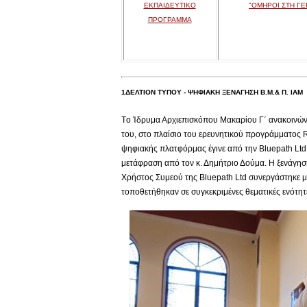
ΕΚΠΑΙΔΕΥΤΙΚΟ
"ΟΜΗΡΟΙ ΣΤΗ ΓΕ
ΠΡΟΓΡΑΜΜΑ
1ΔΕΛΤΙΟΝ ΤΥΠΟΥ - ΨΗΦΙΑΚΗ ΞΕΝΑΓΗΣΗ Β.Μ.& Π. ΙΑΜ
Tο Ίδρυμα Αρχιεπισκόπου Μακαρίου Γ΄ ανακοινών
του, στο πλαίσιο του ερευνητικού προγράμματος 
ψηφιακής πλατφόρμας έγινε από την Βluepath Ltd 
μετάφραση από τον κ. Δημήτριο Δούμα. Η ξενάγηση
Χρήστος Συμεού της Bluepath Ltd συνεργάστηκε μ
τοποθετήθηκαν σε συγκεκριμένες θεματικές ενότη