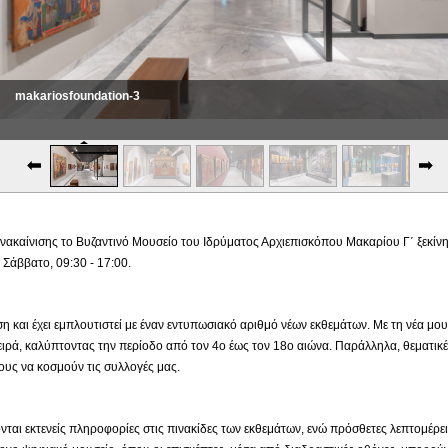
makariosfoundation-3
ακαίνισης το Βυζαντινό Μουσείο του Ιδρύματος Αρχιεπισκόπου Μακαρίου Γ΄ ξεκίνησε
Σάββατο, 09:30 - 17:00.
ιση και έχει εμπλουτιστεί με έναν εντυπωσιακό αριθμό νέων εκθεμάτων. Με τη νέα μ
ιρά, καλύπτοντας την περίοδο από τον 4ο έως τον 18ο αιώνα. Παράλληλα, θεματικέ
υς να κοσμούν τις συλλογές μας.
νται εκτενείς πληροφορίες στις πινακίδες των εκθεμάτων, ενώ πρόσθετες λεπτομέρε