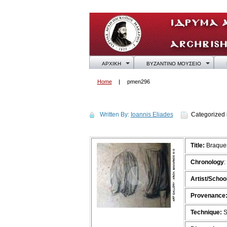
ΑΡΧΙΚΗ
ΒΥΖΑΝΤΙΝΟ ΜΟΥΣΕΙΟ
Home
pmen296
pmen296
Written By:
Ioannis Eliades
Categorized 
Title:
Braque
Chronology
:
Artist/School
Provenance
Technique:
S