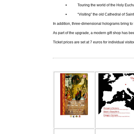
• Touring the world of the Holy Euchar
• “Visiting” the old Cathedral of Saint Joh
In addition, three-dimensional holograms bring to l
As part of the upgrade, a modern gift shop has be
Ticket prices are set at 7 euros for individual visi