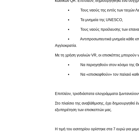
κωδικών QR. Επιπλέον, δημιουργήθηκε ένα σύγχρο
• Τους ναούς της εντός των τειχών Λευ
• Τα μνημεία της UNESCO,
• Τους ναούς προέλευσης των επαναπατ
• Αντιπροσωπευτικά μνημεία κάθε ιστορικής πε
Αγγλοκρατία.
Με τη χρήση γυαλιών VR, οι επισκέπτες μπορούν ν
• Να περιηγηθούν στον κόσμο της Θείας
• Να «επισκεφθούν» τον παλαιό καθεδρικό 
Επιπλέον, τρισδιάστατα ολογράμματα ζωντανεύουν
Στο πλαίσιο της αναβάθμισης, έχει δημιουργηθεί 
εξυπηρέτηση των επισκεπτών μας.
Η τιμή του εισιτηρίου ορίστηκε στα 7 ευρώ για με