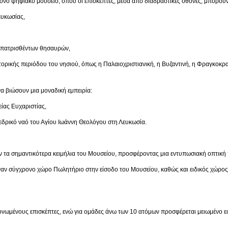
νο ψηφιακό μουσείο, όπου οι επισκέπτες, μέσα από διαδραστικές οθόνες, μπορούν
κωσίας,
ρισθέντων θησαυρών,
ριόδου του νησιού, όπως η Παλαιοχριστιανική, η Βυζαντινή, η Φραγκοκρατία,
α βιώσουν μια μοναδική εμπειρία:
 Ευχαριστίας,
ναό του Αγίου Ιωάννη Θεολόγου στη Λευκωσία.
 τα σημαντικότερα κειμήλια του Μουσείου, προσφέροντας μια εντυπωσιακή οπτική 
έναν σύγχρονο χώρο Πωλητήριο στην είσοδο του Μουσείου, καθώς και ειδικός χώρο
μονωμένους επισκέπτες, ενώ για ομάδες άνω των 10 ατόμων προσφέρεται μειωμένο ει