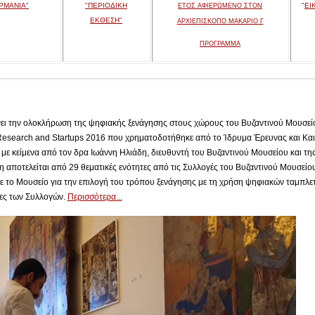
ΡΜΑΝΙΑ"
"ΠΕΡΙΟΔΙΚΗ
"
ΕΙ
ΕΤΟΣ ΑΦΙΕΡΩΜΕΝΟ ΣΤΟΝ
ΕΚΘΕΣΗ"
ΑΡΧΙΕΠΙΣΚΟΠΟ ΜΑΚΑΡΙΟ Γ
ΠΡΟΓΡΑΜΜΑ
ει την ολοκλήρωση της ψηφιακής ξενάγησης στους χώρους του Βυζαντινού Μουσείο
Research and Startups 2016 που χρηματοδοτήθηκε από το Ίδρυμα Έρευνας και Και
με κείμενα από τον δρα Ιωάννη Ηλιάδη, διευθυντή του Βυζαντινού Μουσείου και τη
 αποτελείται από 29 θεματικές ενότητες από τις Συλλογές του Βυζαντινού Μουσείου 
ε το Μουσείο για την επιλογή του τρόπου ξενάγησης με τη χρήση ψηφιακών ταμπλε
τες των Συλλογών.
Περισσότερα...