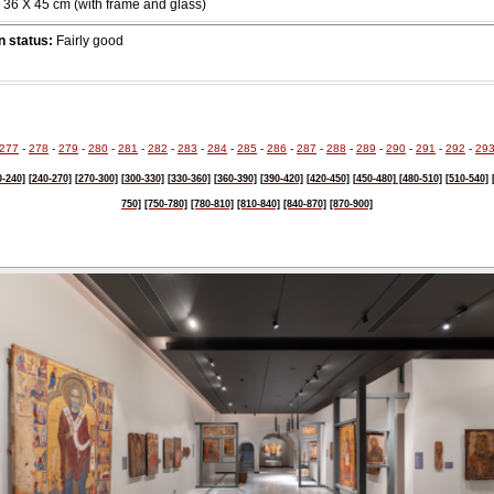
36 Χ 45 cm (with frame and glass)
 status:
Fairly good
277
-
278
-
279
-
280
-
281
-
282
-
283
-
284
-
285
-
286
-
287
-
288
-
289
-
290
-
291
-
292
-
29
0-240]
[240-270]
[270-300]
[300-330]
[330-360]
[360-390]
[390-420]
[420-450]
[450-480]
[480-510]
[510-540]
750]
[750-780]
[780-810]
[810-840]
[840-870]
[870-900]