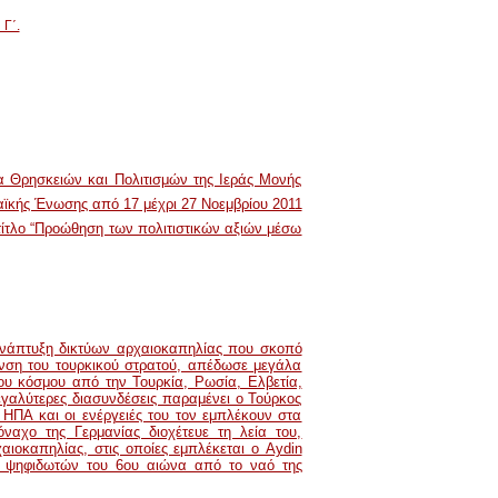
 Γ΄.
 Θρησκειών και Πολιτισμών της Ιεράς Μονής
ϊκής Ένωσης από 17 μέχρι 27 Νοεμβρίου 2011
τίτλο “Προώθηση των πολιτιστικών αξιών μέσω
ανάπτυξη δικτύων αρχαιοκαπηλίας που σκοπό
υνση του τουρκικού στρατού, απέδωσε μεγάλα
ου κόσμου από την Τουρκία, Ρωσία, Ελβετία,
εγαλύτερες διασυνδέσεις παραμένει ο Τούρκος
 ΗΠΑ και οι ενέργειές του τον εμπλέκουν στα
χο της Γερμανίας διοχέτευε τη λεία του,
ιοκαπηλίας, στις οποίες εμπλέκεται ο Aydin
ων ψηφιδωτών του 6ου αιώνα από το ναό της