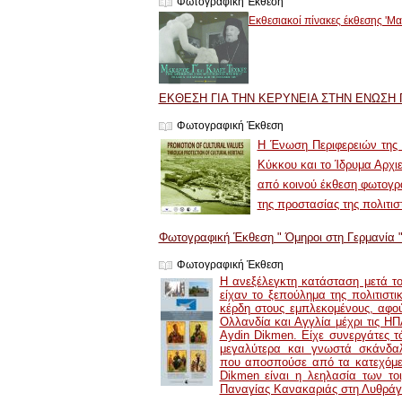
Φωτογραφική Έκθεση
Eκθεσιακοί πίνακες έκθεσης 'Μ
ΕΚΘΕΣΗ ΓΙΑ ΤΗΝ ΚΕΡΥΝΕΙΑ ΣΤΗΝ ΕΝΩΣΗ 
Φωτογραφική Έκθεση
Η Ένωση Περιφερειών της 
Κύκκου και το Ίδρυμα Αρχ
από κοινού έκθεση φωτογρα
της προστασίας της πολιτισ
Φωτογραφική Έκθεση " Όμηροι στη Γερμανία 
Φωτογραφική Έκθεση
Η ανεξέλεγκτη κατάσταση μετά τ
είχαν το ξεπούλημα της πολιτιστ
κέρδη στους εμπλεκομένους, αφού
Ολλανδία και Αγγλία μέχρι τις Η
Aydin Dikmen. Είχε συνεργάτες τ
μεγαλύτερα και γνωστά σκάνδαλ
που αποσπούσε από τα κατεχόμενα
Dikmen είναι η λεηλασία των τ
Παναγίας Κανακαριάς στη Λυθρά
Πολιτιστικό Ίδρυμα Αρχιεπισκόπου Μακαρίου Γ΄