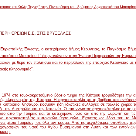
ακάριος και Καλές Τέχνες" στην Πινακοθήκη του Ιδρύματος Αρχιεπισκόπου Μακαρίου
ΠΕΡΙΦΕΡΕΙΩΝ Ε.Ε. ΣΤΙΣ ΒΡΥΞΕΛΛΕΣ
Ευρωπαϊκής Ένωσης, ο κατεχόμενος Δήμος Κερύνειας, το Παγκόσμιο Βήμα
ιεπισκόπου Μακαρίου Γ΄ διοργανώνουν στην Ένωση Περιφερειών της Ευρωπα
φιών με θέμα τον πολιτισμό και το περιβάλλον της επαρχίας Κερύνειας με 
τικής κληρονομιάς”.
"
ο 1974 στο τουρκοκρατούμενο βόρειο τμήμα της Κύπρου τροφοδότησε την 
ικής κληρονομιάς της Κύπρου. Η αρχαιοκαπηλία με τη βοήθεια και ενθάρρ
 κυπριακοί θησαυροί κοσμούν ήδη ιδιωτικές συλλογές σε πολλές χώρες τ
ΠΑ, την Αυστραλία και την Ιαπωνία. Ο πιο γνωστός αρχαιοκάπηλος με τις μ
όσο από την Τουρκία και τα κατεχόμενα, όσο και από την Ευρώπη και τις
α αρχαιοκαπηλίας κυπριακών θησαυρών. Έχοντας ως έδρα του το Μόνα
 μέσω Τουρκίας, σε όλο τον κόσμο. Από τις μεγαλύτερες υποθέσεις αρχα
οιχογραφιών του ναού του Αγίου Ευφημιανού στη Λύση και των εντοίχι
γκωμη.