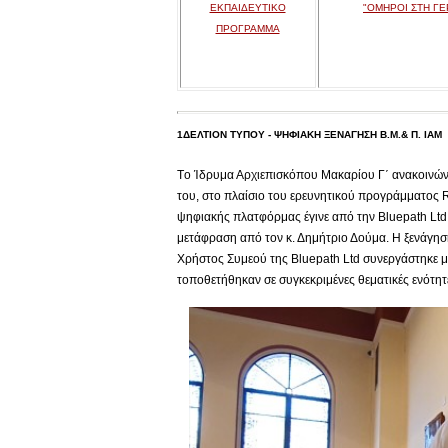
ΕΚΠΑΙΔΕΥΤΙΚΟ
"ΟΜΗΡΟΙ ΣΤΗ ΓΕ
ΠΡΟΓΡΑΜΜΑ
1ΔΕΛΤΙΟΝ ΤΥΠΟΥ - ΨΗΦΙΑΚΗ ΞΕΝΑΓΗΣΗ Β.Μ.& Π. ΙΑΜ
Tο Ίδρυμα Αρχιεπισκόπου Μακαρίου Γ΄ ανακοινών
του, στο πλαίσιο του ερευνητικού προγράμματος 
ψηφιακής πλατφόρμας έγινε από την Βluepath Ltd 
μετάφραση από τον κ. Δημήτριο Δούμα. Η ξενάγηση
Χρήστος Συμεού της Bluepath Ltd συνεργάστηκε μ
τοποθετήθηκαν σε συγκεκριμένες θεματικές ενότη