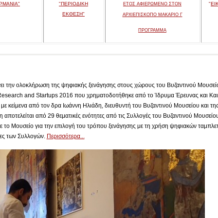
ΡΜΑΝΙΑ"
"ΠΕΡΙΟΔΙΚΗ
"
ΕΙ
ΕΤΟΣ ΑΦΙΕΡΩΜΕΝΟ ΣΤΟΝ
ΕΚΘΕΣΗ"
ΑΡΧΙΕΠΙΣΚΟΠΟ ΜΑΚΑΡΙΟ Γ
ΠΡΟΓΡΑΜΜΑ
ει την ολοκλήρωση της ψηφιακής ξενάγησης στους χώρους του Βυζαντινού Μουσείο
Research and Startups 2016 που χρηματοδοτήθηκε από το Ίδρυμα Έρευνας και Και
με κείμενα από τον δρα Ιωάννη Ηλιάδη, διευθυντή του Βυζαντινού Μουσείου και τη
 αποτελείται από 29 θεματικές ενότητες από τις Συλλογές του Βυζαντινού Μουσείου 
ε το Μουσείο για την επιλογή του τρόπου ξενάγησης με τη χρήση ψηφιακών ταμπλε
τες των Συλλογών.
Περισσότερα...