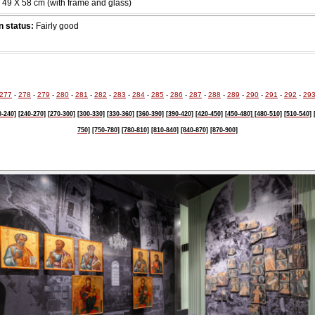
49 Χ 58 cm (with frame and glass)
 status:
Fairly good
277
-
278
-
279
-
280
-
281
-
282
-
283
-
284
-
285
-
286
-
287
-
288
-
289
-
290
-
291
-
292
-
29
0-240]
[240-270]
[270-300]
[300-330]
[330-360]
[360-390]
[390-420]
[420-450]
[450-480]
[480-510]
[510-540]
750]
[750-780]
[780-810]
[810-840]
[840-870]
[870-900]