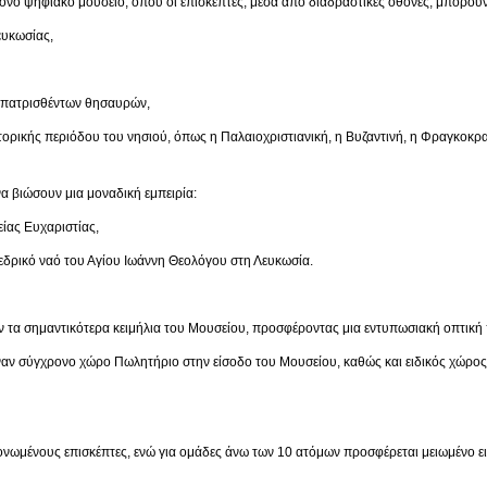
νο ψηφιακό μουσείο, όπου οι επισκέπτες, μέσα από διαδραστικές οθόνες, μπορούν
κωσίας,
ρισθέντων θησαυρών,
ριόδου του νησιού, όπως η Παλαιοχριστιανική, η Βυζαντινή, η Φραγκοκρατία,
α βιώσουν μια μοναδική εμπειρία:
 Ευχαριστίας,
ναό του Αγίου Ιωάννη Θεολόγου στη Λευκωσία.
 τα σημαντικότερα κειμήλια του Μουσείου, προσφέροντας μια εντυπωσιακή οπτική 
έναν σύγχρονο χώρο Πωλητήριο στην είσοδο του Μουσείου, καθώς και ειδικός χώρο
μονωμένους επισκέπτες, ενώ για ομάδες άνω των 10 ατόμων προσφέρεται μειωμένο ει