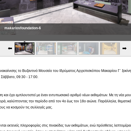
makariosfoundation-6
makariosfoundation-7
ακαίνισης το Βυζαντινό Μουσείο του Ιδρύματος Αρχιεπισκόπου Μακαρίου Γ΄ ξεκίνησε
Σάββατο, 09:30 - 17:00.
ιση και έχει εμπλουτιστεί με έναν εντυπωσιακό αριθμό νέων εκθεμάτων. Με τη νέα μ
ιρά, καλύπτοντας την περίοδο από τον 4ο έως τον 18ο αιώνα. Παράλληλα, θεματικέ
υς να κοσμούν τις συλλογές μας.
νται εκτενείς πληροφορίες στις πινακίδες των εκθεμάτων, ενώ πρόσθετες λεπτομέρε