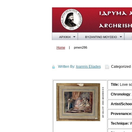
ΑΡΧΙΚΗ
ΒΥΖΑΝΤΙΝΟ ΜΟΥΣΕΙΟ
Home
pmen286
pmen286
Written By:
Ioannis Eliades
Categorized 
Title:
Love s
Chronology
:
Artist/School
Provenance
Technique:
W