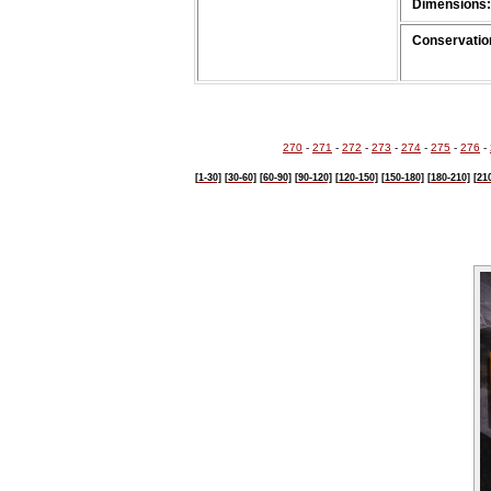
Dimensions:
Conservation
270
-
271
-
272
-
273
-
274
-
275
-
276
-
[1-30]
[30-60]
[60-90]
[90-120]
[120-150]
[150-180]
[180-210]
[21