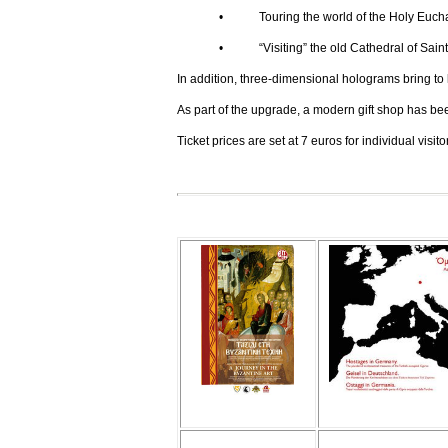
• Touring the world of the Holy Euchar
• “Visiting” the old Cathedral of Saint Joh
In addition, three-dimensional holograms bring to l
As part of the upgrade, a modern gift shop has be
Ticket prices are set at 7 euros for individual visi