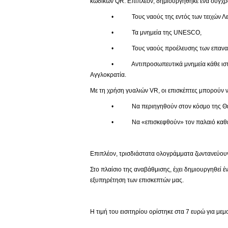
κωδικών QR. Επιπλέον, δημιουργήθηκε ένα σύγχρο
• Τους ναούς της εντός των τειχών Λευ
• Τα μνημεία της UNESCO,
• Τους ναούς προέλευσης των επαναπατ
• Αντιπροσωπευτικά μνημεία κάθε ιστορικής πε
Αγγλοκρατία.
Με τη χρήση γυαλιών VR, οι επισκέπτες μπορούν ν
• Να περιηγηθούν στον κόσμο της Θείας
• Να «επισκεφθούν» τον παλαιό καθεδρικό 
Επιπλέον, τρισδιάστατα ολογράμματα ζωντανεύουν
Στο πλαίσιο της αναβάθμισης, έχει δημιουργηθεί 
εξυπηρέτηση των επισκεπτών μας.
Η τιμή του εισιτηρίου ορίστηκε στα 7 ευρώ για με