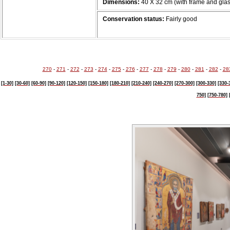
Dimensions:
40 Χ 32 cm (with frame and glas
Conservation status:
Fairly good
270
-
271
-
272
-
273
-
274
-
275
-
276
-
277
-
278
-
279
-
280
-
281
-
282
-
28
[1-30]
[30-60]
[60-90]
[90-120]
[120-150]
[150-180]
[180-210]
[210-240]
[240-270]
[270-300]
[300-330]
[330-
750]
[750-780]