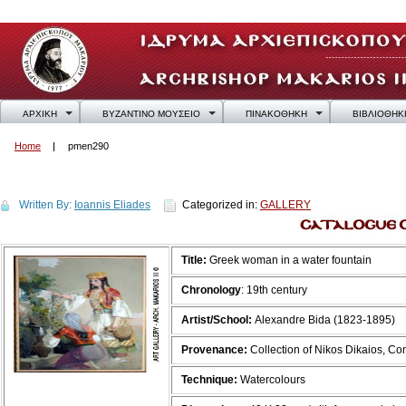
ΑΡΧΙΚΗ
ΒΥΖΑΝΤΙΝΟ ΜΟΥΣΕΙΟ
ΠΙΝΑΚΟΘΗΚΗ
ΒΙΒΛΙΟΘΗΚ
Home
pmen290
pmen290
Written By:
Ioannis Eliades
Categorized in:
GALLERY
Title:
Greek woman in a water fountain
Chronology
: 19th century
Artist/School:
Alexandre Bida (1823-1895)
Provenance:
Collection of Nikos Dikaios, C
Technique:
Watercolours