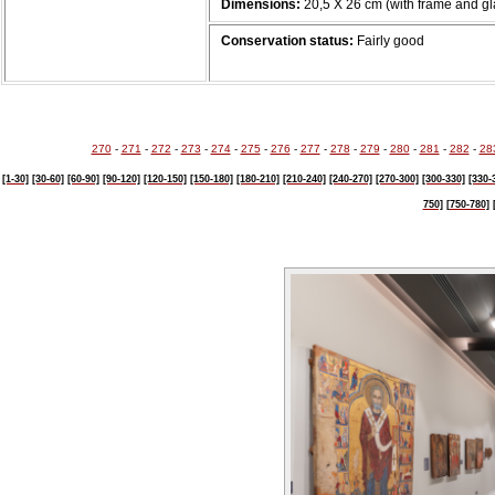
Dimensions:
20,5 Χ 26 cm (with frame and gl
Conservation status:
Fairly good
270
-
271
-
272
-
273
-
274
-
275
-
276
-
277
-
278
-
279
-
280
-
281
-
282
-
28
[1-30]
[30-60]
[60-90]
[90-120]
[120-150]
[150-180]
[180-210]
[210-240]
[240-270]
[270-300]
[300-330]
[330-
750]
[750-780]