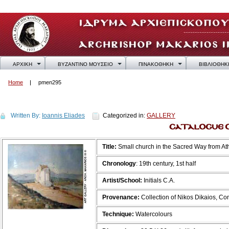
ΑΡΧΙΚΗ
ΒΥΖΑΝΤΙΝΟ ΜΟΥΣΕΙΟ
ΠΙΝΑΚΟΘΗΚΗ
ΒΙΒΛΙΟΘΗΚ
Home
pmen295
pmen295
Written By:
Ioannis Eliades
Categorized in:
GALLERY
Title:
Small church in the Sacred Way from At
Chronology
: 19th century, 1st half
Artist/School:
Initials C.A.
Provenance:
Collection of Nikos Dikaios, C
Technique:
Watercolours