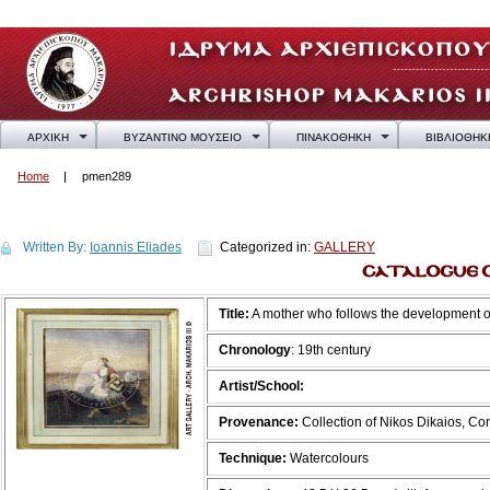
ΑΡΧΙΚΗ
ΒΥΖΑΝΤΙΝΟ ΜΟΥΣΕΙΟ
ΠΙΝΑΚΟΘΗΚΗ
ΒΙΒΛΙΟΘΗΚ
Home
pmen289
pmen289
Written By:
Ioannis Eliades
Categorized in:
GALLERY
Title:
A mother who follows the development of
Chronology
: 19th century
Artist/School:
Provenance:
Collection of Nikos Dikaios, C
Technique:
Watercolours