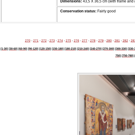
Dimensions:
43,5 Χ 36,5 cm (with frame and 
Conservation status:
Fairly good
270
-
271
-
272
-
273
-
274
-
275
-
276
-
277
-
278
-
279
-
280
-
281
-
282
-
28
[1-30]
[30-60]
[60-90]
[90-120]
[120-150]
[150-180]
[180-210]
[210-240]
[240-270]
[270-300]
[300-330]
[330-
750]
[750-780]