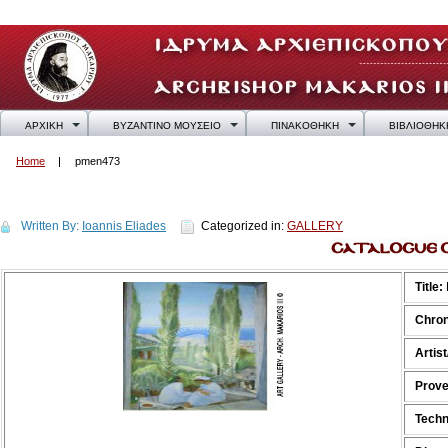
ΑΡΧΙΚΗ
ΒΥΖΑΝΤΙΝΟ ΜΟΥΣΕΙΟ
ΠΙΝΑΚΟΘΗΚΗ
ΒΙΒΛΙΟΘΗΚ
Home
pmen473
pmen473
Written By:
Ioannis Eliades
Categorized in:
GALLERY
Title:
Chron
Artis
Prov
Techn