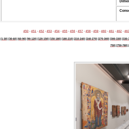
Dimen
Conse
450
-
451
-
452
-
453
-
454
-
455
-
456
-
457
-
458
-
459
-
460
-
461
-
462
-
46
[1-30]
[30-60]
[60-90]
[90-120]
[120-150]
[150-180]
[180-210]
[210-240]
[240-270]
[270-300]
[300-330]
[330-
750]
[750-780]