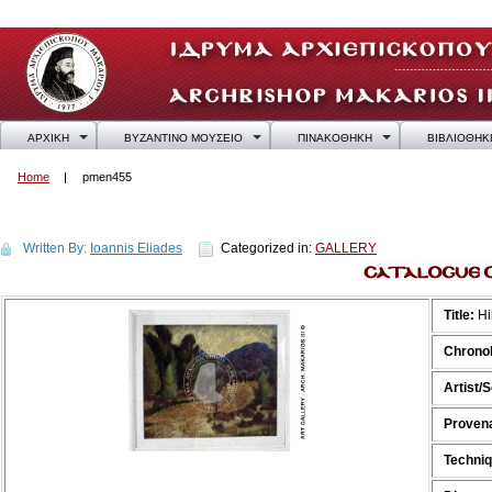
ΑΡΧΙΚΗ
ΒΥΖΑΝΤΙΝΟ ΜΟΥΣΕΙΟ
ΠΙΝΑΚΟΘΗΚΗ
ΒΙΒΛΙΟΘΗΚ
Home
pmen455
pmen455
Written By:
Ioannis Eliades
Categorized in:
GALLERY
Title:
Hi
Chrono
Artist/
Proven
Techniq