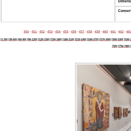
Dimens
Conserv
450
-
451
-
452
-
453
-
454
-
455
-
456
-
457
-
458
-
459
-
460
-
461
-
462
-
46
[1-30]
[30-60]
[60-90]
[90-120]
[120-150]
[150-180]
[180-210]
[210-240]
[240-270]
[270-300]
[300-330]
[330-
750]
[750-780]