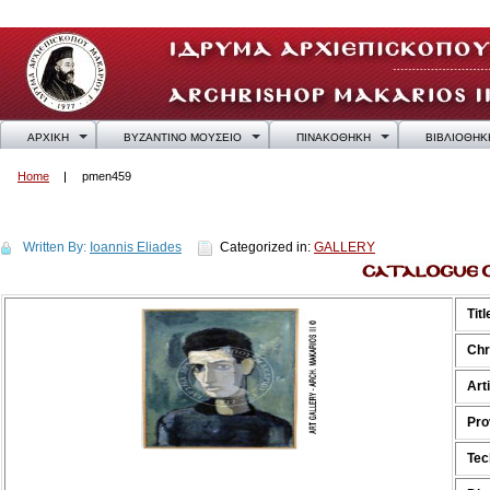
ΑΡΧΙΚΗ
ΒΥΖΑΝΤΙΝΟ ΜΟΥΣΕΙΟ
ΠΙΝΑΚΟΘΗΚΗ
ΒΙΒΛΙΟΘΗΚ
Home
pmen459
pmen459
Written By:
Ioannis Eliades
Categorized in:
GALLERY
Titl
Chr
Art
Pro
Tec