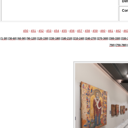
Dim
Con
450
-
451
-
452
-
453
-
454
-
455
-
456
-
457
-
458
-
459
-
460
-
461
-
462
-
46
[1-30]
[30-60]
[60-90]
[90-120]
[120-150]
[150-180]
[180-210]
[210-240]
[240-270]
[270-300]
[300-330]
[330-
750]
[750-780]