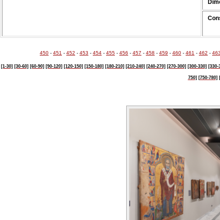
Dim
Cons
450
-
451
-
452
-
453
-
454
-
455
-
456
-
457
-
458
-
459
-
460
-
461
-
462
-
46
[1-30]
[30-60]
[60-90]
[90-120]
[120-150]
[150-180]
[180-210]
[210-240]
[240-270]
[270-300]
[300-330]
[330-
750]
[750-780]