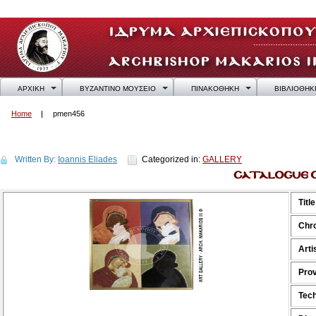
ΑΡΧΙΚΗ
ΒΥΖΑΝΤΙΝΟ ΜΟΥΣΕΙΟ
ΠΙΝΑΚΟΘΗΚΗ
ΒΙΒΛΙΟΘΗΚ
Home
pmen456
pmen456
Written By:
Ioannis Eliades
Categorized in:
GALLERY
Title
Chr
Arti
Pro
Tech