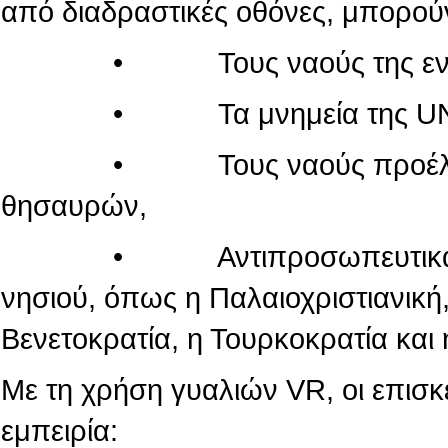
από διαδραστικές οθόνες, μπορού
• Τους ναούς της εντός τ
• Τα μνημεία της UN
• Τους ναούς προέλευσης
θησαυρών,
• Αντιπροσωπευτικά μνημεί
νησιού, όπως η Παλαιοχριστιανική,
Βενετοκρατία, η Τουρκοκρατία και 
Με τη χρήση γυαλιών VR, οι επισ
εμπειρία: