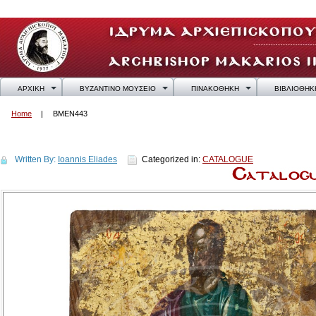
ΑΡΧΙΚΗ
ΒΥΖΑΝΤΙΝΟ ΜΟΥΣΕΙΟ
ΠΙΝΑΚΟΘΗΚΗ
ΒΙΒΛΙΟΘΗΚ
Home
BMEN443
BMEN443
Written By:
Ioannis Eliades
Categorized in:
CATALOGUE