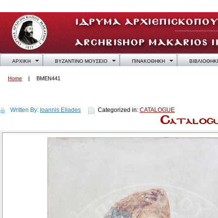
ΑΡΧΙΚΗ
ΒΥΖΑΝΤΙΝΟ ΜΟΥΣΕΙΟ
ΠΙΝΑΚΟΘΗΚΗ
ΒΙΒΛΙΟΘΗΚ
Home
BMEN441
BMEN441
Written By:
Ioannis Eliades
Categorized in:
CATALOGUE