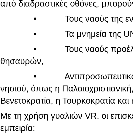
από διαδραστικές οθόνες, μπορού
• Τους ναούς της εντός τ
• Τα μνημεία της UN
• Τους ναούς προέλευσης
θησαυρών,
• Αντιπροσωπευτικά μνημεί
νησιού, όπως η Παλαιοχριστιανική,
Βενετοκρατία, η Τουρκοκρατία και 
Με τη χρήση γυαλιών VR, οι επισ
εμπειρία: