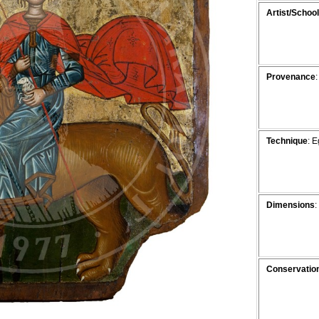
Artist/School
Provenance
:
Technique
: 
Dimensions
:
Conservation