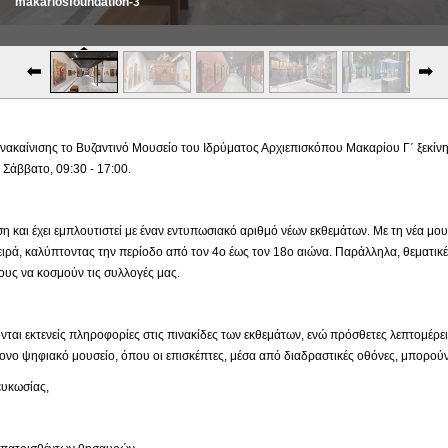
makariosfoundation-3
ακαίνισης το Βυζαντινό Μουσείο του Ιδρύματος Αρχιεπισκόπου Μακαρίου Γ΄ ξεκίνησε
Σάββατο, 09:30 - 17:00.
ιση και έχει εμπλουτιστεί με έναν εντυπωσιακό αριθμό νέων εκθεμάτων. Με τη νέα μ
ιρά, καλύπτοντας την περίοδο από τον 4ο έως τον 18ο αιώνα. Παράλληλα, θεματικέ
υς να κοσμούν τις συλλογές μας.
νται εκτενείς πληροφορίες στις πινακίδες των εκθεμάτων, ενώ πρόσθετες λεπτομέρε
νο ψηφιακό μουσείο, όπου οι επισκέπτες, μέσα από διαδραστικές οθόνες, μπορούν
κωσίας,