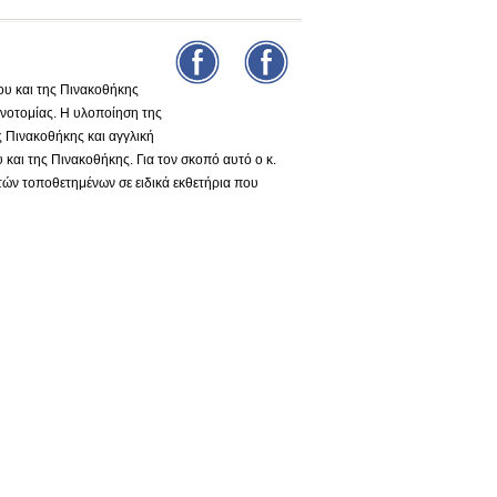
υ και της Πινακοθήκης
νοτομίας. Η υλοποίηση της
ς Πινακοθήκης και αγγλική
και της Πινακοθήκης. Για τον σκοπό αυτό ο κ.
τών τοποθετημένων σε ειδικά εκθετήρια που