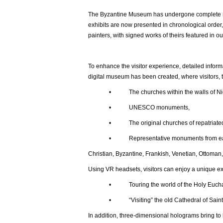
The Byzantine Museum has undergone complete ren
exhibits are now presented in chronological order,
painters, with signed works of theirs featured in ou
To enhance the visitor experience, detailed inform
digital museum has been created, where visitors, t
• The churches within the walls of Nic
• UNESCO monuments,
• The original churches of repatriated t
• Representative monuments from each histor
Christian, Byzantine, Frankish, Venetian, Ottoman,
Using VR headsets, visitors can enjoy a unique e
• Touring the world of the Holy Euchar
• “Visiting” the old Cathedral of Saint Joh
In addition, three-dimensional holograms bring to l