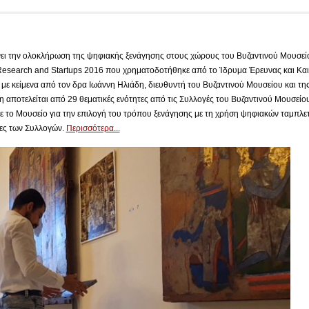
ει την ολοκλήρωση της ψηφιακής ξενάγησης στους χώρους του Βυζαντινού Μουσείο
Research and Startups 2016 που χρηματοδοτήθηκε από το Ίδρυμα Έρευνας και Και
με κείμενα από τον δρα Ιωάννη Ηλιάδη, διευθυντή του Βυζαντινού Μουσείου και τη
 αποτελείται από 29 θεματικές ενότητες από τις Συλλογές του Βυζαντινού Μουσείου 
ε το Μουσείο για την επιλογή του τρόπου ξενάγησης με τη χρήση ψηφιακών ταμπλε
τες των Συλλογών.
Περισσότερα...