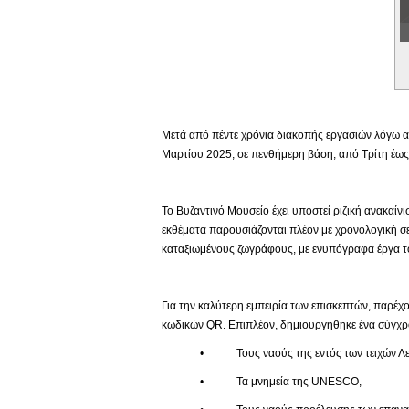
Εικονική Περιδιάβαση
Μετά από πέντε χρόνια διακοπής εργασιών λόγω αν
Μαρτίου 2025, σε πενθήμερη βάση, από Τρίτη έως 
Το Βυζαντινό Μουσείο έχει υποστεί ριζική ανακαίν
εκθέματα παρουσιάζονται πλέον με χρονολογική σε
καταξιωμένους ζωγράφους, με ενυπόγραφα έργα το
Για την καλύτερη εμπειρία των επισκεπτών, παρέχο
κωδικών QR. Επιπλέον, δημιουργήθηκε ένα σύγχρο
• Τους ναούς της εντός των τειχών Λευ
• Τα μνημεία της UNESCO,