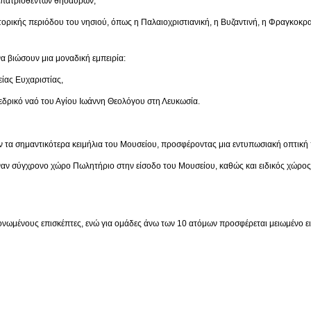
ρισθέντων θησαυρών,
ριόδου του νησιού, όπως η Παλαιοχριστιανική, η Βυζαντινή, η Φραγκοκρατία,
α βιώσουν μια μοναδική εμπειρία:
 Ευχαριστίας,
ναό του Αγίου Ιωάννη Θεολόγου στη Λευκωσία.
 τα σημαντικότερα κειμήλια του Μουσείου, προσφέροντας μια εντυπωσιακή οπτική 
έναν σύγχρονο χώρο Πωλητήριο στην είσοδο του Μουσείου, καθώς και ειδικός χώρο
μονωμένους επισκέπτες, ενώ για ομάδες άνω των 10 ατόμων προσφέρεται μειωμένο ει