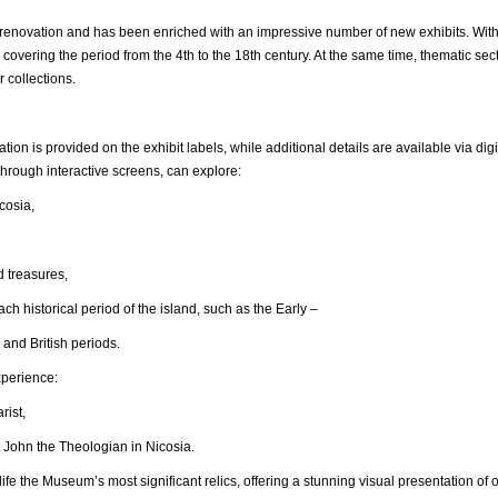
ovation and has been enriched with an impressive number of new exhibits. With
 covering the period from the 4th to the 18th century. At the same time, thematic s
r collections.
ation is provided on the exhibit labels, while additional details are available via 
hrough interactive screens, can explore:
osia,
reasures,
ical period of the island, such as the Early –
 and British periods.
xperience:
ist,
n the Theologian in Nicosia.
ife the Museum’s most significant relics, offering a stunning visual presentation of o