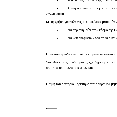
• Τους ναούς προέλευσης των επαναπατ
• Αντιπροσωπευτικά μνημεία κάθε ιστορικής πε
Αγγλοκρατία.
Με τη χρήση γυαλιών VR, οι επισκέπτες μπορούν ν
• Να περιηγηθούν στον κόσμο της Θείας
• Να «επισκεφθούν» τον παλαιό καθεδρικό 
Επιπλέον, τρισδιάστατα ολογράμματα ζωντανεύουν
Στο πλαίσιο της αναβάθμισης, έχει δημιουργηθεί 
εξυπηρέτηση των επισκεπτών μας.
Η τιμή του εισιτηρίου ορίστηκε στα 7 ευρώ για με
----------