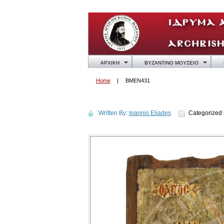
ΑΡΧΙΚΗ
ΒΥΖΑΝΤΙΝΟ ΜΟΥΣΕΙΟ
Home
BMEN431
BMEN431
Written By:
Ioannis Eliades
Categorized 