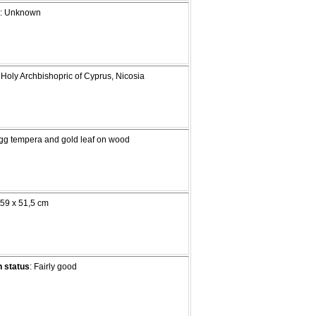
: Unknown
 Holy Archbishopric of Cyprus, Nicosia
Egg tempera and gold leaf on wood
 59 x 51,5 cm
 status
: Fairly good