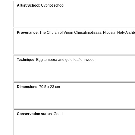
Artist/School
: Cypriot school
Provenance
: The Church of Virgin Chrisaliniotissas, Nicosia, Holy Arch
Technique
: Egg tempera and gold leaf on wood
Dimensions
: 70,5 x 23 cm
Conservation status
: Good