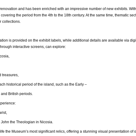
ovation and has been enriched with an impressive number of new exhibits. With
 covering the period from the 4th to the 18th century. At the same time, thematic s
r collections.
ation is provided on the exhibit labels, while additional details are available via 
hrough interactive screens, can explore:
osia,
reasures,
ical period of the island, such as the Early –
 and British periods.
xperience:
ist,
n the Theologian in Nicosia.
ife the Museum’s most significant relics, offering a stunning visual presentation of o