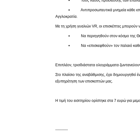
• Τους ναούς προέλευσης των επαναπατ
• Αντιπροσωπευτικά μνημεία κάθε ιστορικής πε
Αγγλοκρατία.
Με τη χρήση γυαλιών VR, οι επισκέπτες μπορούν ν
• Να περιηγηθούν στον κόσμο της Θείας
• Να «επισκεφθούν» τον παλαιό καθεδρικό 
Επιπλέον, τρισδιάστατα ολογράμματα ζωντανεύουν
Στο πλαίσιο της αναβάθμισης, έχει δημιουργηθεί 
εξυπηρέτηση των επισκεπτών μας.
Η τιμή του εισιτηρίου ορίστηκε στα 7 ευρώ για με
----------