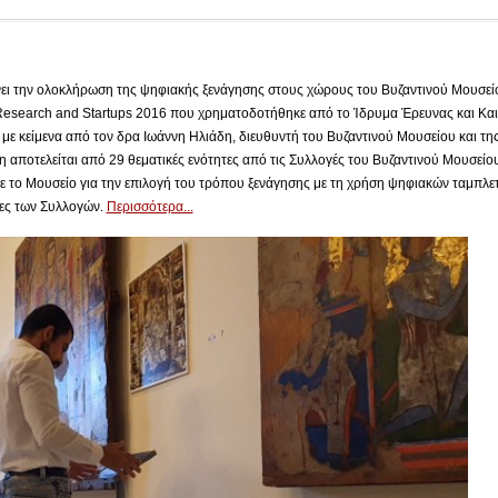
ει την ολοκλήρωση της ψηφιακής ξενάγησης στους χώρους του Βυζαντινού Μουσείο
Research and Startups 2016 που χρηματοδοτήθηκε από το Ίδρυμα Έρευνας και Και
με κείμενα από τον δρα Ιωάννη Ηλιάδη, διευθυντή του Βυζαντινού Μουσείου και τη
 αποτελείται από 29 θεματικές ενότητες από τις Συλλογές του Βυζαντινού Μουσείου 
ε το Μουσείο για την επιλογή του τρόπου ξενάγησης με τη χρήση ψηφιακών ταμπλε
τες των Συλλογών.
Περισσότερα...