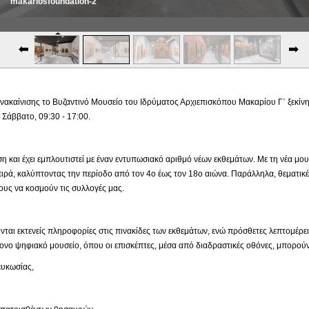
makariosfoundation-3
ακαίνισης το Βυζαντινό Μουσείο του Ιδρύματος Αρχιεπισκόπου Μακαρίου Γ΄ ξεκίνησε
Σάββατο, 09:30 - 17:00.
ιση και έχει εμπλουτιστεί με έναν εντυπωσιακό αριθμό νέων εκθεμάτων. Με τη νέα μ
ιρά, καλύπτοντας την περίοδο από τον 4ο έως τον 18ο αιώνα. Παράλληλα, θεματικέ
υς να κοσμούν τις συλλογές μας.
νται εκτενείς πληροφορίες στις πινακίδες των εκθεμάτων, ενώ πρόσθετες λεπτομέρε
νο ψηφιακό μουσείο, όπου οι επισκέπτες, μέσα από διαδραστικές οθόνες, μπορούν
κωσίας,