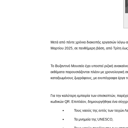
Εικονική Περιδιάβαση
Μετά από πέντε χρόνια διακοπής εργασιών λόγω αν
Μαρτίου 2025, σε πενθήμερη βάση, από Τρίτη έως 
Το Βυζαντινό Μουσείο έχει υποστεί ριζική ανακαίν
εκθέματα παρουσιάζονται πλέον με χρονολογική σε
καταξιωμένους ζωγράφους, με ενυπόγραφα έργα το
Για την καλύτερη εμπειρία των επισκεπτών, παρέχο
κωδικών QR. Επιπλέον, δημιουργήθηκε ένα σύγχρο
• Τους ναούς της εντός των τειχών Λευ
• Τα μνημεία της UNESCO,