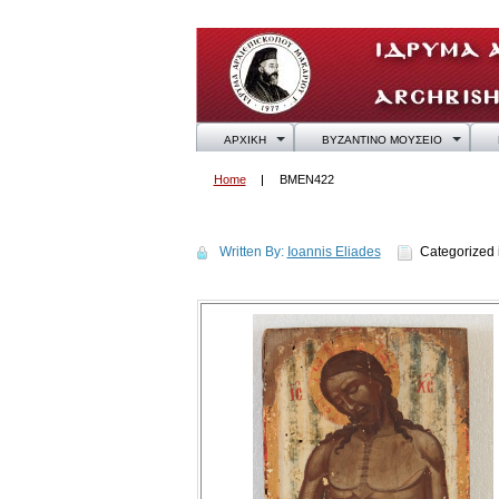
ΑΡΧΙΚΗ
ΒΥΖΑΝΤΙΝΟ ΜΟΥΣΕΙΟ
Home
BMEN422
BMEN422
Written By:
Ioannis Eliades
Categorized 