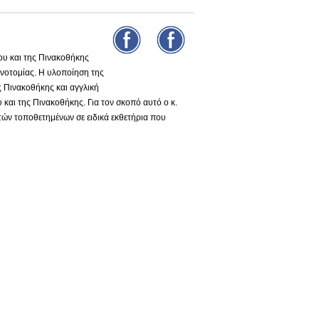
υ και της Πινακοθήκης
νοτομίας. Η υλοποίηση της
ς Πινακοθήκης και αγγλική
και της Πινακοθήκης. Για τον σκοπό αυτό ο κ.
τών τοποθετημένων σε ειδικά εκθετήρια που