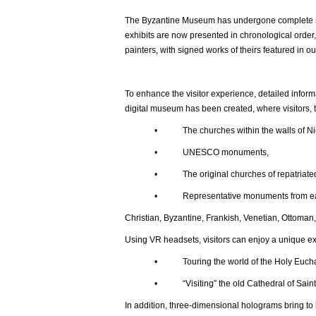
The Byzantine Museum has undergone complete ren
exhibits are now presented in chronological order,
painters, with signed works of theirs featured in ou
To enhance the visitor experience, detailed inform
digital museum has been created, where visitors, t
• The churches within the walls of Nic
• UNESCO monuments,
• The original churches of repatriated t
• Representative monuments from each histor
Christian, Byzantine, Frankish, Venetian, Ottoman,
Using VR headsets, visitors can enjoy a unique e
• Touring the world of the Holy Euchar
• “Visiting” the old Cathedral of Saint Joh
In addition, three-dimensional holograms bring to l