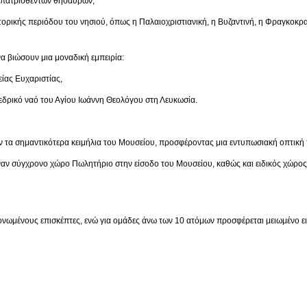
ρισθέντων θησαυρών,
ριόδου του νησιού, όπως η Παλαιοχριστιανική, η Βυζαντινή, η Φραγκοκρατία,
α βιώσουν μια μοναδική εμπειρία:
 Ευχαριστίας,
ναό του Αγίου Ιωάννη Θεολόγου στη Λευκωσία.
 τα σημαντικότερα κειμήλια του Μουσείου, προσφέροντας μια εντυπωσιακή οπτική 
έναν σύγχρονο χώρο Πωλητήριο στην είσοδο του Μουσείου, καθώς και ειδικός χώρο
μονωμένους επισκέπτες, ενώ για ομάδες άνω των 10 ατόμων προσφέρεται μειωμένο ει