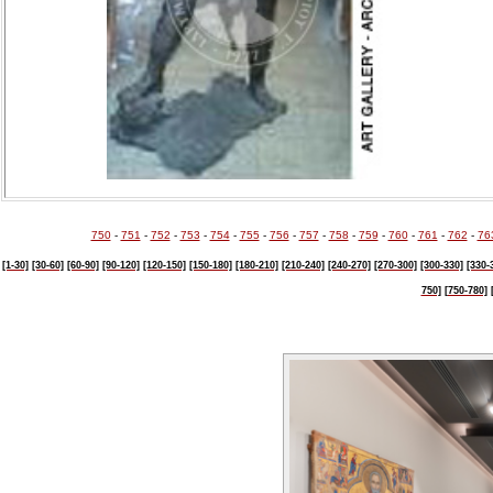
750
-
751
-
752
-
753
-
754
-
755
-
756
-
757
-
758
-
759
-
760
-
761
-
762
-
76
[1-30]
[30-60]
[60-90]
[90-120]
[120-150]
[150-180]
[180-210]
[210-240]
[240-270]
[270-300]
[300-330]
[330-
750]
[750-780]