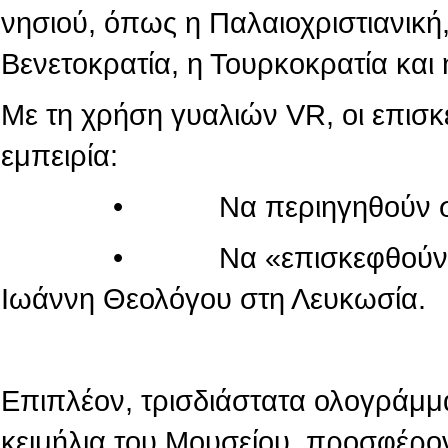
νησιού, όπως η Παλαιοχριστιανική,
Βενετοκρατία, η Τουρκοκρατία και 
Με τη χρήση γυαλιών VR, οι επισ
εμπειρία:
• Να περιηγηθούν στον κόσ
• Να «επισκεφθούν» τον πα
Ιωάννη Θεολόγου στη Λευκωσία.
Επιπλέον, τρισδιάστατα ολογράμμ
κειμήλια του Μουσείου, προσφέρο