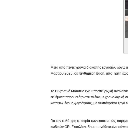
Εικονική Περιδιάβαση
Μετά από πέντε χρόνια διακοπής εργασιών λόγω αν
Μαρτίου 2025, σε πενθήμερη βάση, από Τρίτη έως 
Το Βυζαντινό Μουσείο έχει υποστεί ριζική ανακαίν
εκθέματα παρουσιάζονται πλέον με χρονολογική σε
καταξιωμένους ζωγράφους, με ενυπόγραφα έργα το
Για την καλύτερη εμπειρία των επισκεπτών, παρέχο
κωδικών QR. Επιπλέον, δημιουργήθηκε ένα σύγχρο