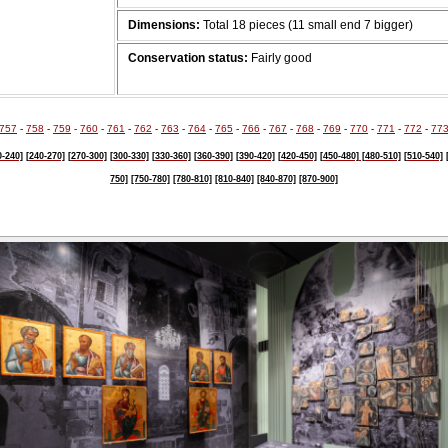
Dimensions:
Total 18 pieces (11 small end 7 bigger)
Conservation status:
Fairly good
757
-
758
-
759
-
760
-
761
-
762
-
763
-
764
-
765
-
766
-
767
-
768
-
769
-
770
-
771
-
772
-
77
0-240]
[240-270]
[270-300]
[300-330]
[330-360]
[360-390]
[390-420]
[420-450]
[450-480]
[480-510]
[510-540]
750]
[750-780]
[780-810]
[810-840]
[840-870]
[870-900]