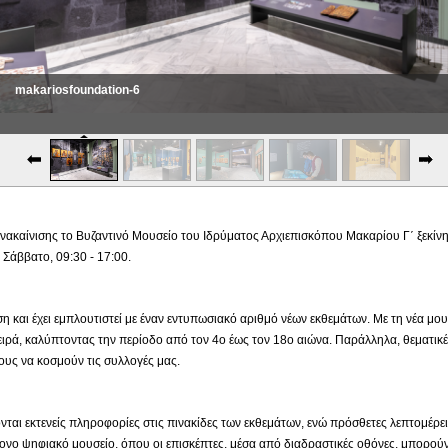
makariosfoundation-6
makariosfoundation-7
ακαίνισης το Βυζαντινό Μουσείο του Ιδρύματος Αρχιεπισκόπου Μακαρίου Γ΄ ξεκίνησε
Σάββατο, 09:30 - 17:00.
ιση και έχει εμπλουτιστεί με έναν εντυπωσιακό αριθμό νέων εκθεμάτων. Με τη νέα μ
ιρά, καλύπτοντας την περίοδο από τον 4ο έως τον 18ο αιώνα. Παράλληλα, θεματικέ
υς να κοσμούν τις συλλογές μας.
νται εκτενείς πληροφορίες στις πινακίδες των εκθεμάτων, ενώ πρόσθετες λεπτομέρε
νο ψηφιακό μουσείο, όπου οι επισκέπτες, μέσα από διαδραστικές οθόνες, μπορούν