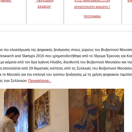
ΡΜΑΝΙΑ"
"ΠΕΡΙΟΔΙΚΗ
"
ΕΙ
ΕΤΟΣ ΑΦΙΕΡΩΜΕΝΟ ΣΤΟΝ
ΕΚΘΕΣΗ"
ΑΡΧΙΕΠΙΣΚΟΠΟ ΜΑΚΑΡΙΟ Γ
ΠΡΟΓΡΑΜΜΑ
ει την ολοκλήρωση της ψηφιακής ξενάγησης στους χώρους του Βυζαντινού Μουσείο
Research and Startups 2016 που χρηματοδοτήθηκε από το Ίδρυμα Έρευνας και Και
με κείμενα από τον δρα Ιωάννη Ηλιάδη, διευθυντή του Βυζαντινού Μουσείου και τη
 αποτελείται από 29 θεματικές ενότητες από τις Συλλογές του Βυζαντινού Μουσείου 
ε το Μουσείο για την επιλογή του τρόπου ξενάγησης με τη χρήση ψηφιακών ταμπλε
τες των Συλλογών.
Περισσότερα...