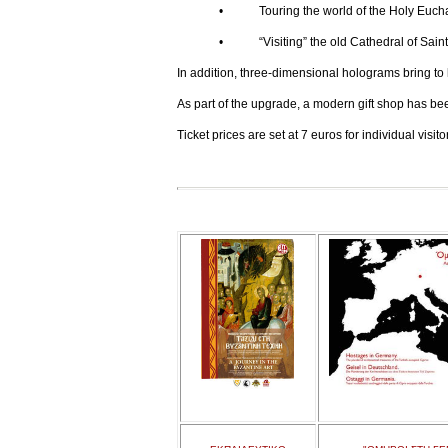
• Touring the world of the Holy Euchar
• “Visiting” the old Cathedral of Saint Joh
In addition, three-dimensional holograms bring to l
As part of the upgrade, a modern gift shop has be
Ticket prices are set at 7 euros for individual visi