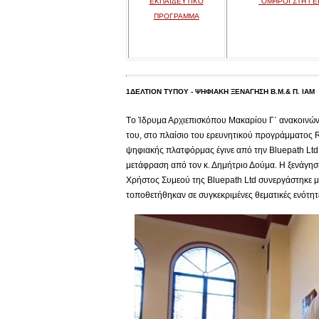
ΕΚΠΑΙΔΕΥΤΙΚΟ
"ΟΜΗΡΟΙ ΣΤΗ ΓΕ
ΠΡΟΓΡΑΜΜΑ
1ΔΕΛΤΙΟΝ ΤΥΠΟΥ - ΨΗΦΙΑΚΗ ΞΕΝΑΓΗΣΗ Β.Μ.& Π. ΙΑΜ
Tο Ίδρυμα Αρχιεπισκόπου Μακαρίου Γ΄ ανακοινών
του, στο πλαίσιο του ερευνητικού προγράμματος 
ψηφιακής πλατφόρμας έγινε από την Βluepath Ltd 
μετάφραση από τον κ. Δημήτριο Δούμα. Η ξενάγηση
Χρήστος Συμεού της Bluepath Ltd συνεργάστηκε μ
τοποθετήθηκαν σε συγκεκριμένες θεματικές ενότη