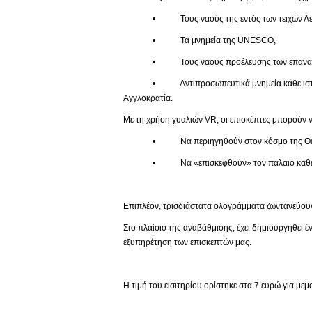
• Τους ναούς της εντός των τειχών Λευ
• Τα μνημεία της UNESCO,
• Τους ναούς προέλευσης των επαναπατ
• Αντιπροσωπευτικά μνημεία κάθε ιστορικής πε
Αγγλοκρατία.
Με τη χρήση γυαλιών VR, οι επισκέπτες μπορούν ν
• Να περιηγηθούν στον κόσμο της Θείας
• Να «επισκεφθούν» τον παλαιό καθεδρικό 
Επιπλέον, τρισδιάστατα ολογράμματα ζωντανεύουν
Στο πλαίσιο της αναβάθμισης, έχει δημιουργηθεί 
εξυπηρέτηση των επισκεπτών μας.
Η τιμή του εισιτηρίου ορίστηκε στα 7 ευρώ για με