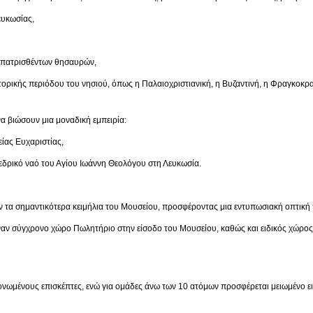
κωσίας,
ρισθέντων θησαυρών,
ριόδου του νησιού, όπως η Παλαιοχριστιανική, η Βυζαντινή, η Φραγκοκρατία,
α βιώσουν μια μοναδική εμπειρία:
 Ευχαριστίας,
ναό του Αγίου Ιωάννη Θεολόγου στη Λευκωσία.
 τα σημαντικότερα κειμήλια του Μουσείου, προσφέροντας μια εντυπωσιακή οπτική 
έναν σύγχρονο χώρο Πωλητήριο στην είσοδο του Μουσείου, καθώς και ειδικός χώρο
μονωμένους επισκέπτες, ενώ για ομάδες άνω των 10 ατόμων προσφέρεται μειωμένο ει