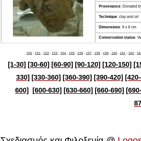
Provenance
:
Donated by
Technique
:
clay and oil
Dimensions
:
9 x 8 cm
Conservation status
: V
150
-
151
-
152
-
153
-
154
-
155
-
156
-
157
-
158
-
159
-
160
-
161
-
162
-
16
[1-30]
[30-60]
[60-90]
[90-120]
[120-150]
[1
330]
[330-360]
[360-390]
[390-420]
[420
600]
[600-630]
[630-
660]
[660-690]
[690
87
Πολιτιστικό Ίδρυμα Αρχιεπισκόπου Μακαρίου
Σχεδιασμός και Φιλοξενία @
Logo