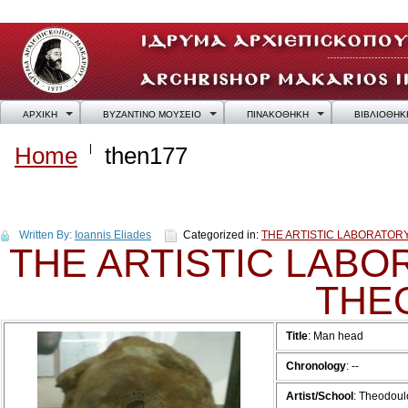
ΑΡΧΙΚΗ
ΒΥΖΑΝΤΙΝΟ ΜΟΥΣΕΙΟ
ΠΙΝΑΚΟΘΗΚΗ
ΒΙΒΛΙΟΘΗΚ
Home
then177
then177
Written By:
Ioannis Eliades
Categorized in:
THE ARTISTIC LABORATO
THE ARTISTIC LAB
THE
Title
:
Man head
Chronology
:
--
Artist/School
:
Theodoul