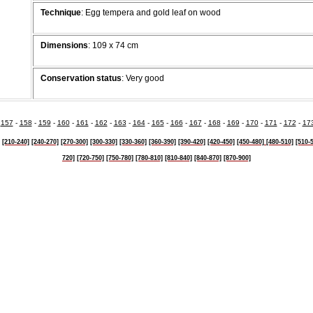
Technique
:
Egg tempera and gold leaf on wood
Dimensions
:
109 x 74 cm
Conservation status
: Very good
-
157
-
158
-
159
-
160
-
161
-
162
-
163
-
164
-
165
-
166
-
167
-
168
-
169
-
170
-
171
-
172
-
17
[210-240]
[240-270]
[270-300]
[300-330]
[330-360]
[360-390]
[390-420]
[420-450]
[450-480]
[480-510]
[510-
720]
[720-750]
[750-780]
[780-810]
[810-840]
[840-870]
[870-900]