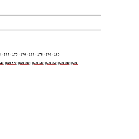
3
-
174
-
175
-
176
-
177
-
178
-
179
-
180
540]
[540-570]
[570-600]
[600-630]
[630-
660]
[660-690]
[690-