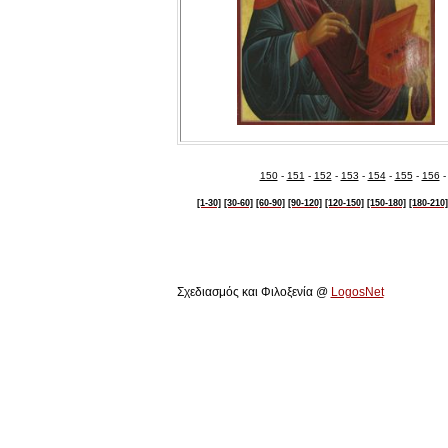
150
-
151
-
152
-
153
-
154
-
155
-
156
[1-30]
[30-60]
[60-90]
[90-120]
[120-150]
[150-180]
[180-210]
Πολιτιστικό Ίδρυμα Αρχιεπισκόπου Μακαρίου Γ΄
Σχεδιασμός και Φιλοξενία @
LogosNet