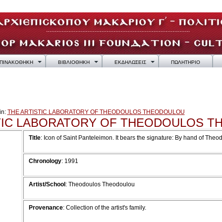
ΠΙΝΑΚΟΘΗΚΗ
ΒΙΒΛΙΟΘΗΚΗ
ΕΚΔΗΛΩΣΕΙΣ
ΠΩΛΗΤΗΡΙΟ
in:
THE ARTISTIC LABORATORY OF THEODOULOS THEODOULOU
TIC LABORATORY OF THEODOULOS 
Title
:
Icon of Saint Panteleimon. It bears the signature: By hand of The
Chronology
:
1991
Artist/School
: Theodoulos Theodoulou
Provenance
:
Collection of the artist's family.