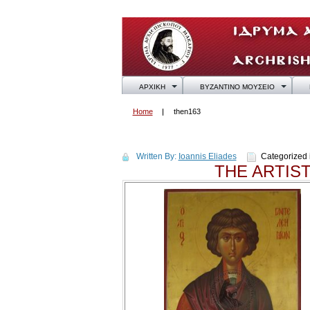
ΑΡΧΙΚΗ
ΒΥΖΑΝΤΙΝΟ ΜΟΥΣΕΙΟ
Home
then163
then163
Written By:
Ioannis Eliades
Categorized 
THE ARTIS