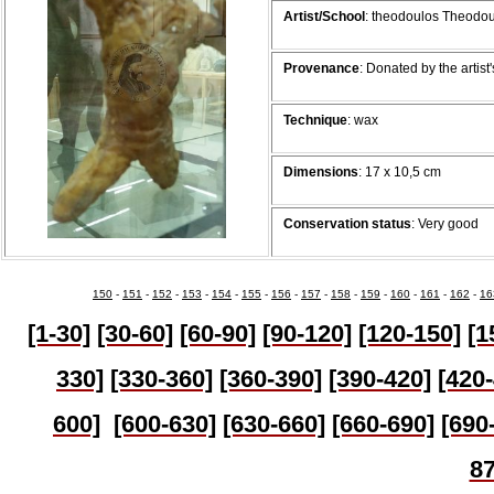
Artist/School
: theodoulos Theodo
Provenance
:
Donated by the artis
Technique
: wax
Dimensions
:
17 x 10,5 cm
Conservation status
: Very good
150
-
151
-
152
-
153
-
154
-
155
-
156
-
157
-
158
-
159
-
160
-
161
-
162
-
16
[1-30]
[30-60]
[60-90]
[90-120]
[120-150]
[1
330]
[330-360]
[360-390]
[390-420]
[420
600]
[600-630]
[630-
660]
[660-690]
[690
87