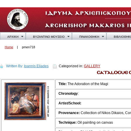
ΑΡΧΙΚΗ
ΒΥΖΑΝΤΙΝΟ ΜΟΥΣΕΙΟ
ΠΙΝΑΚΟΘΗΚΗ
ΒΙΒΛΙΟΘΗΚ
Home
pmen718
pmen718
Written By:
Ioannis Eliades
Categorized in:
GALLERY
Title:
The Adoration of the Magi
Chronology
:
Artist/School:
Provenance:
Collection of Nikos Dikaios, C
Technique:
Oil painting on canvas