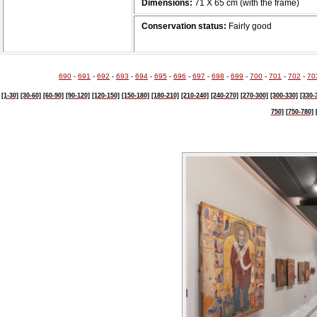
Dimensions:
71 Χ 65 cm (with the frame)
Conservation status:
Fairly good
690
-
691
-
692
-
693
-
694
-
695
-
696
-
697
-
698
-
699
-
700
-
701
-
702
-
70
[1-30]
[30-60]
[60-90]
[90-120]
[120-150]
[150-180]
[180-210]
[210-240]
[240-270]
[270-300]
[300-330]
[330-
750]
[750-780]