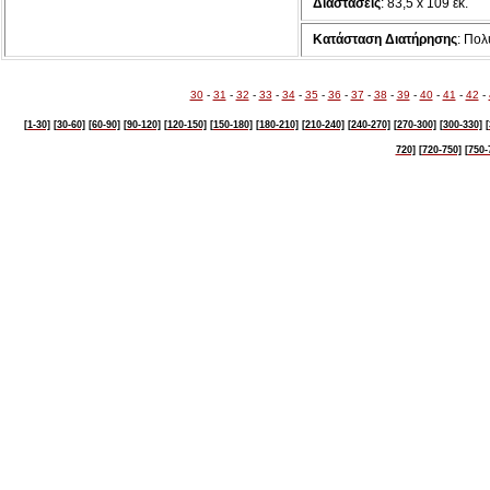
Διαστάσεις
: 83,5 x 109 εκ.
Κατάσταση Διατήρησης
: Πολ
30
-
31
-
32
-
33
-
34
-
35
-
36
-
37
-
38
-
39
-
40
-
41
-
42
-
[1-30]
[30-60]
[60-90]
[90-120]
[120-150]
[150-180]
[180-210]
[210-240]
[240-270]
[270-300]
[300-330]
[
720]
[720-750]
[750-