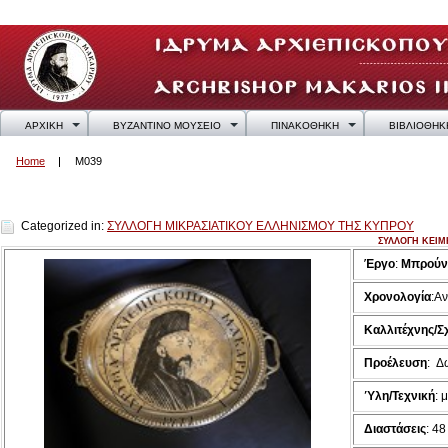
ΑΡΧΙΚΗ
ΒΥΖΑΝΤΙΝΟ ΜΟΥΣΕΙΟ
ΠΙΝΑΚΟΘΗΚΗ
ΒΙΒΛΙΟΘΗΚ
Home
M039
M039
Categorized in:
ΣΥΛΛΟΓΗ ΜΙΚΡΑΣΙΑΤΙΚΟΥ ΕΛΛΗΝΙΣΜΟΥ ΤΗΣ ΚΥΠΡΟΥ
ΣΥΛΛΟΓΗ ΚΕΙΜ
Έργο
:
Μπρούντ
Χρονολογία
:
Αν
Καλλιτέχνης/Σ
Προέλευση
:
Δ
Ύλη/Τεχνική
: 
Διαστάσεις
: 48