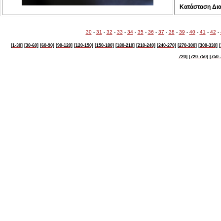
Κατάσταση Δι
30
-
31
-
32
-
33
-
34
-
35
-
36
-
37
-
38
-
39
-
40
-
41
-
42
-
[1-30]
[30-60]
[60-90]
[90-120]
[120-150]
[150-180]
[180-210]
[210-240]
[240-270]
[270-300]
[300-330]
[
720]
[720-750]
[750-