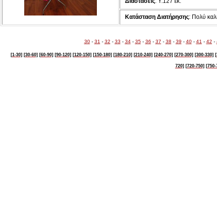
Διαστάσεις
: Υ:127 εκ.
Κατάσταση Διατήρησης
: Πολύ κα
30
-
31
-
32
-
33
-
34
-
35
-
36
-
37
-
38
-
39
-
40
-
41
-
42
-
[1-30]
[30-60]
[60-90]
[90-120]
[120-150]
[150-180]
[180-210]
[210-240]
[240-270]
[270-300]
[300-330]
[
720]
[720-750]
[750-