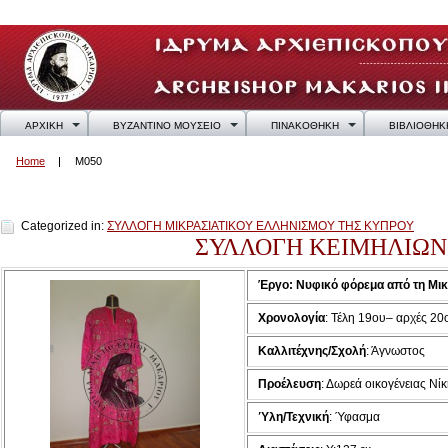
ΑΡΧΙΚΗ
ΒΥΖΑΝΤΙΝΟ ΜΟΥΣΕΙΟ
ΠΙΝΑΚΟΘΗΚΗ
ΒΙΒΛΙΟΘΗΚ
Home
M050
M050
Categorized in:
ΣΥΛΛΟΓΗ ΜΙΚΡΑΣΙΑΤΙΚΟΥ ΕΛΛΗΝΙΣΜΟΥ ΤΗΣ ΚΥΠΡΟΥ
ΣΥΛΛΟΓΗ ΚΕΙΜΗΛΙΩΝ
Έργο:
Νυφικό φόρεμα από τη Μικ
Χρονολογία
:
Τέλη 19ου– αρχές 20
Καλλιτέχνης/Σχολή
: Άγνωστος
Προέλευση
: Δωρεά οικογένειας Ν
Ύλη/Τεχνική
: Ύφασμα