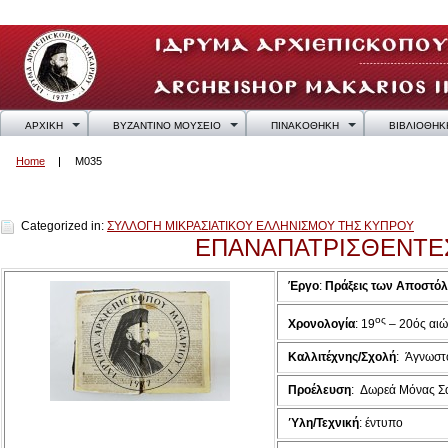
ΑΡΧΙΚΗ
ΒΥΖΑΝΤΙΝΟ ΜΟΥΣΕΙΟ
ΠΙΝΑΚΟΘΗΚΗ
ΒΙΒΛΙΟΘΗΚ
Home
M035
M035
Categorized in:
ΣΥΛΛΟΓΗ ΜΙΚΡΑΣΙΑΤΙΚΟΥ ΕΛΛΗΝΙΣΜΟΥ ΤΗΣ ΚΥΠΡΟΥ
ΕΠΑΝΑΠΑΤΡΙΣΘΕΝΤΕ
Έργο
:
Πράξεις των Αποστόλ
ος
Χρονολογία
:
19
– 20ός αι
Καλλιτέχνης/Σχολή
:
Άγνωστ
Προέλευση
:
Δωρεά Μόνας Σ
Ύλη/Τεχνική
: έντυπο