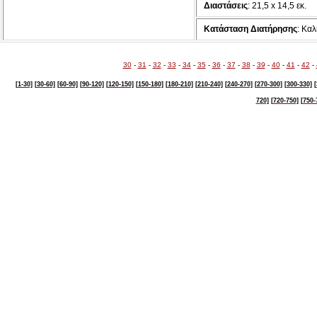
Διαστάσεις
: 21,5 x 14,5 εκ.
Κατάσταση Διατήρησης
: Κα
30
-
31
-
32
-
33
-
34
-
35
-
36
-
37
-
38
-
39
-
40
-
41
-
42
-
[1-30]
[30-60]
[60-90]
[90-120]
[120-150]
[150-180]
[180-210]
[210-240]
[240-270]
[270-300]
[300-330]
[
720]
[720-750]
[750-