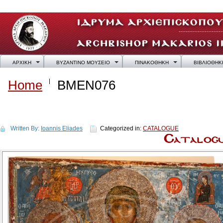
ΑΡΧΙΚΗ
ΒΥΖΑΝΤΙΝΟ ΜΟΥΣΕΙΟ
ΠΙΝΑΚΟΘΗΚΗ
ΒΙΒΛΙΟΘΗΚ
Home
BMEN076
BMEN076
Written By:
Ioannis Eliades
Categorized in:
CATALOGUE