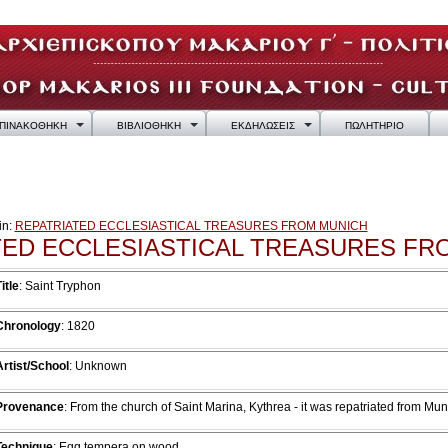
ΠΙΝΑΚΟΘΗΚΗ
ΒΙΒΛΙΟΘΗΚΗ
ΕΚΔΗΛΩΣΕΙΣ
ΠΩΛΗΤΗΡΙΟ
in:
REPATRIATED ECCLESIASTICAL TREASURES FROM MUNICH
TED ECCLESIASTICAL TREASURES FR
itle
: Saint Tryphon
Chronology
: 1820
Artist/School
: Unknown
Provenance
:
From the church of Saint Marina, Kythrea - it was repatriated from 
Technique
: Egg tempera on wood