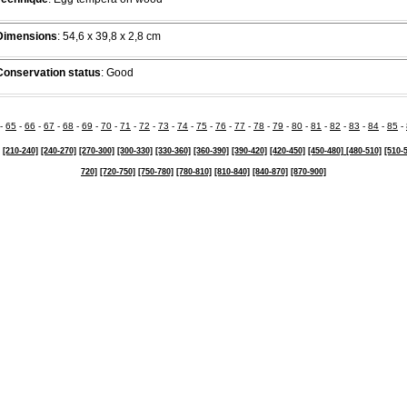
Dimensions
: 54,6 x 39,8 x 2,8 cm
Conservation status
: Good
-
65
-
66
-
67
-
68
-
69
-
70
-
71
-
72
-
73
-
74
-
75
-
76
-
77
-
78
-
79
-
80
-
81
-
82
-
83
-
84
-
85
-
[210-240]
[240-270]
[270-300]
[300-330]
[330-360]
[360-390]
[390-420]
[420-450]
[450-480]
[480-510]
[510-
720]
[720-750]
[750-780]
[780-810]
[810-840]
[840-870]
[870-900]