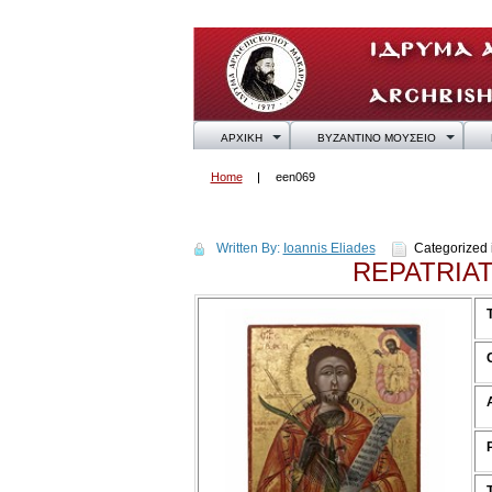
ΑΡΧΙΚΗ
ΒΥΖΑΝΤΙΝΟ ΜΟΥΣΕΙΟ
Home
een069
een069
Written By:
Ioannis Eliades
Categorized 
REPATRIA
T