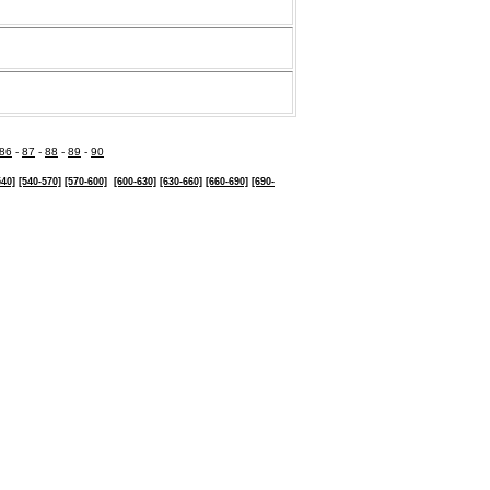
86
-
87
-
88
-
89
-
90
540]
[540-570]
[570-600]
[600-630]
[630-
660]
[660-690]
[690-