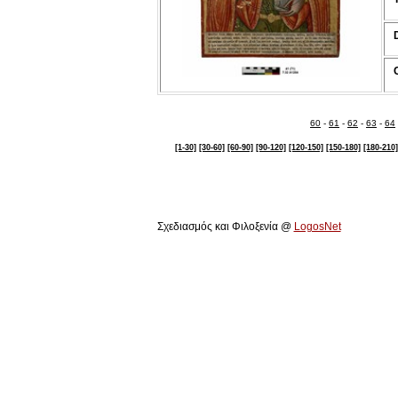
60
-
61
-
62
-
63
-
64
[1-30]
[30-60]
[60-90]
[90-120]
[120-150]
[150-180]
[180-210]
Πολιτιστικό Ίδρυμα Αρχιεπισκόπου Μακαρίου Γ΄
Σχεδιασμός και Φιλοξενία @
LogosNet