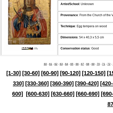
Artist/School
: Unknown
Provenance
:
From the Church of the 
Technique
: Egg tempera on wood
Dimensions
: 54 x 40,3 x 5,5 cm
Conservation status
: Good
60
-
61
-
62
-
63
-
64
-
65
-
66
-
67
-
68
-
69
-
70
-
71
-
72
-
[1-30]
[30-60]
[60-90]
[90-120]
[120-150]
[1
330]
[330-360]
[360-390]
[390-420]
[420
600]
[600-630]
[630-
660]
[660-690]
[690
87