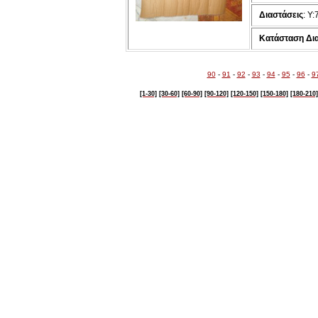
Διαστάσεις
: Υ:
Κατάσταση Δι
90
-
91
-
92
-
93
-
94
-
95
-
96
-
9
[1-30]
[30-60]
[60-90]
[90-120]
[120-150]
[150-180]
[180-210]