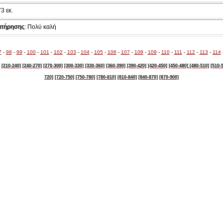
73 εκ.
ατήρησης
: Πολύ καλή
7
-
98
-
99
-
100
-
101
-
102
-
103
-
104
-
105
-
106
-
107
-
108
-
109
-
110
-
111
-
112
-
113
-
114
[210-240]
[240-270]
[270-300]
[300-330]
[330-360]
[360-390]
[390-420]
[420-450]
[450-480]
[480-510]
[510-
720]
[720-750]
[750-780]
[780-810]
[810-840]
[840-870]
[870-900]