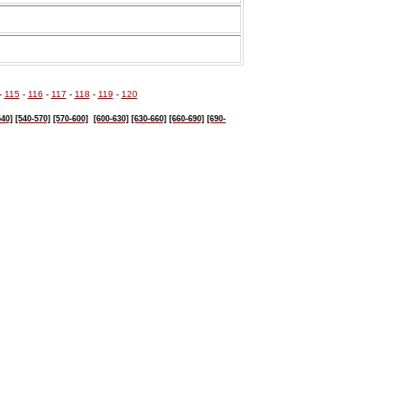
-
115
-
116
-
117
-
118
-
119
-
120
540]
[540-570]
[570-600]
[600-630]
[630-
660]
[660-690]
[690-