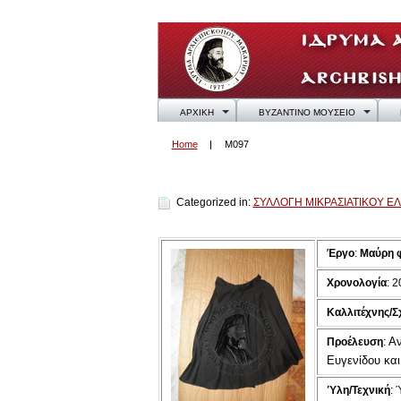
ΑΡΧΙΚΗ
ΒΥΖΑΝΤΙΝΟ ΜΟΥΣΕΙΟ
Home
M097
M097
Categorized in:
ΣΥΛΛΟΓΗ ΜΙΚΡΑΣΙΑΤΙΚΟΥ Ε
Έργο
:
Μαύρη 
Χρονολογία
: 
Καλλιτέχνης/Σ
Αν
Προέλευση
:
Ευγενίδου κα
Ύλη/Τεχνική
: