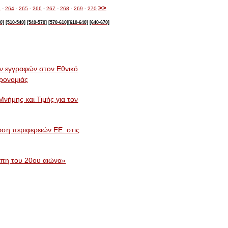
>>
3
-
264
-
265
-
266
-
267
-
268
-
269
-
270
0]
[510-540]
[540-570]
[570-610]
[610-640]
[640-670]
 εγγραφών στον Εθνικό
ηρονομιάς
νήμης και Τιμής για τον
ωση περιφερειών ΕΕ. στις
ώπη του 20ου αιώνα»