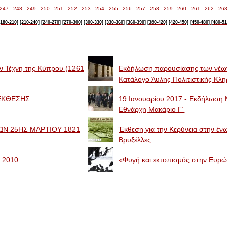
247
-
248
-
249
-
250
-
251
-
252
-
253
-
254
-
255
-
256
-
257
-
258
-
259
-
260
-
261
-
262
-
26
[180-210]
[210-240]
[240-270]
[270-300]
[300-330]
[330-360]
[360-390]
[390-420]
[420-450]
[450-480]
[480-51
ην Τέχνη της Κύπρου (1261
Eκδήλωση παρουσίασης των νέων
Κατάλογο Άυλης Πολιτιστικής Κλ
Α ΕΚΘΕΣΗΣ
19 Ιανουαρίου 2017 - Εκδήλωση Μ
Εθνάρχη Μακάριο Γ΄
Ν 25ΗΣ ΜΑΡΤΙΟΥ 1821
Έκθεση για την Κερύνεια στην έν
Βρυξέλλες
.2010
«Φυγή και εκτοπισμός στην Ευρ