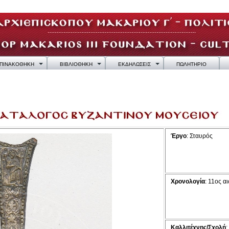
ΠΙΝΑΚΟΘΗΚΗ
ΒΙΒΛΙΟΘΗΚΗ
ΕΚΔΗΛΩΣΕΙΣ
ΠΩΛΗΤΗΡΙΟ
Έργο
: Σταυρός
Χρονολογία
: 11ος α
Καλλιτέχνης/Σχολή
: