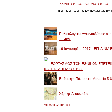
<<
240
-
241
-
242
-
243
-
244
-
245
-
246
-
[1-30]
[30-60]
[60-90]
[90-120]
[120-150]
[150-180]
Image Galleries
Παλαιολόγειες Αντανακλάσεις στ
– 1489)
19 Ιανουαρίου 2017 - ΕΓΚΑΙΝΙ
ΕΟΡΤΑΣΜΟΣ ΤΩΝ ΕΘΝΙΚΩΝ ΕΠΕΤΕΙΩ
ΚΑΙ 1ΗΣ ΑΠΡΙΛΙΟΥ 1955
Επίσκεψη Πάπα στο Μουσείο 5.6
Χάρτης Λευκωσίας
View All Galleries »