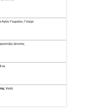
α Αγίου Γεωργίου, Γούρρι
μπρούντζος έκτυπος
8 εκ.
σης
: Καλή